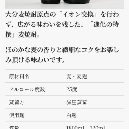
大分麦焼酎原点の「イオン交換」を行わ
ず、広がる味わいを残した、「進化の特
撰」麦焼酎。
ほのかな麦の香りと繊細なコクをお楽し
み頂ける味わいです。
原材料名
麦・麦麹
アルコール度数
25度
蒸留方
減圧蒸留
使用麹
白麹
容量
1800ml、720ml