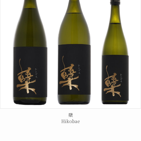
蘖
Hikobae