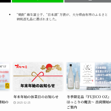
”焼酎” 麻生富士子、”日本酒” 万俵が、大分県由布市のふるさと
納税返礼品に選ばれました。
年末年始の休業日のお知らせ
冬季限定品『FUJICO OZ』
荷開始の
ほっこりの魔法～ 出荷開始
2025-12-25
ご案内