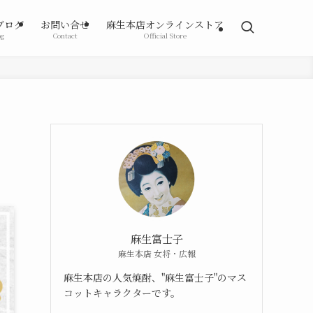
ブログ
お問い合せ
麻生本店オンラインストア
og
Contact
Official Store
麻生富士子
麻生本店 女将・広報
麻生本店の人気焼酎、"麻生富士子"のマス
コットキャラクターです。