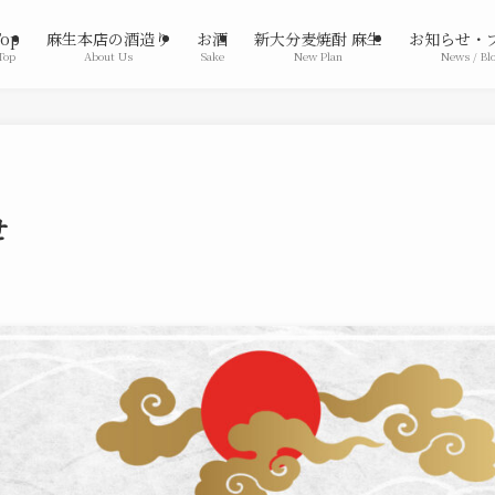
Top
麻生本店の酒造り
お酒
新大分麦焼酎 麻生
お知らせ・
Top
About Us
Sake
New Plan
News / Bl
せ